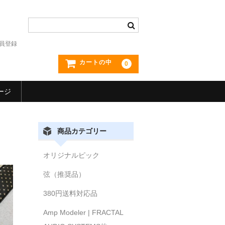
員登録
カートの中
0
ージ
商品カテゴリー
オリジナルピック
弦（推奨品）
380円送料対応品
Amp Modeler | FRACTAL