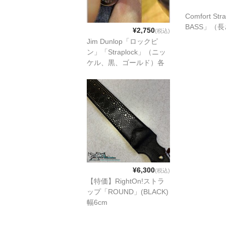
Comfort St
BASS」（
¥2,750
(税込)
Jim Dunlop「ロックピ
ン」「Straplock」（ニッ
ケル、黒、ゴールド）各
色
¥6,300
(税込)
【特価】RightOn!ストラ
ップ「ROUND」(BLACK)
幅6cm