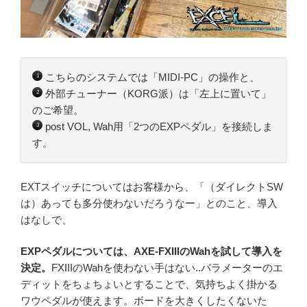
こちらのシステムでは「MIDI-PC」の操作と、
1
外部チューナー（KORG派）は「左上に置いて」
2
のご希望。
post VOL, Wah用「2つのEXPペダル」を接続しま
3
す。
EXTスイッチについてはお客様から、「（ダイレクトSW
は）あっても多分使わないだろうなー」とのこと、導入
はなしで、
EXPペダルについては、AXE-FXIIIのWahを試して導入を
決定。
FXIIIのWahを使わない手はない..パラメーターのエ
ディットをちょちょいとすることで、気持ちよく掛かる
ワウペダルが使えます。ボードを大きくしたくないた