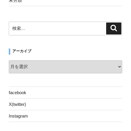
未分類
検
検
索
索:
アーカイブ
ア
ー
カ
イ
ブ
facebook
X(twitter)
Instagram