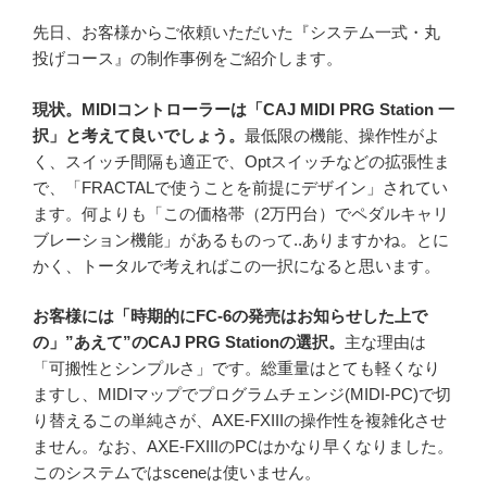
先日、お客様からご依頼いただいた『システム一式・丸
投げコース』の制作事例をご紹介します。
現状。MIDIコントローラーは「CAJ MIDI PRG Station 一
択」と考えて良いでしょう。
最低限の機能、操作性がよ
く、スイッチ間隔も適正で、Optスイッチなどの拡張性ま
で、「FRACTALで使うことを前提にデザイン」されてい
ます。何よりも「この価格帯（2万円台）でペダルキャリ
ブレーション機能」があるものって..ありますかね。とに
かく、トータルで考えればこの一択になると思います。
お客様には「時期的にFC-6の発売はお知らせした上で
の」”あえて”のCAJ PRG Stationの選択。
主な理由は
「可搬性とシンプルさ」です。総重量はとても軽くなり
ますし、MIDIマップでプログラムチェンジ(MIDI-PC)で切
り替えるこの単純さが、AXE-FXIIIの操作性を複雑化させ
ません。なお、AXE-FXIIIのPCはかなり早くなりました。
このシステムではsceneは使いません。