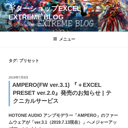
コ
ギターショップEXCEL |
ン
EXTREME BLOG
テ
ン
by Guitars Shop EXCEL
ツ
へ
メニュー
ス
キ
ッ
タグ:
プリセット
プ
投
2019年7月8日
稿
AMPERO(FW ver.3.1) 『＋EXCEL
日:
PRESET ver.2.0』発売のお知らせ | テ
クニカルサービス
HOTONE AUDIO アンプモデラー「AMPERO」のファー
ムウェアが「ver.3.1（2019.7.13現在）」へメジャーアッ