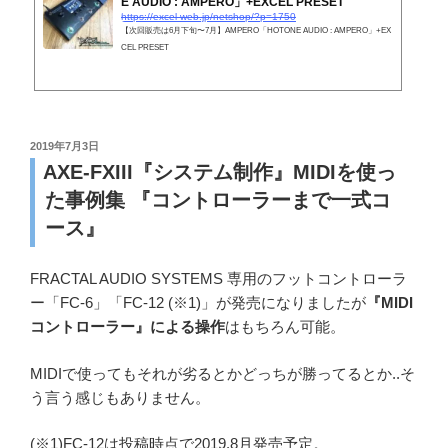
E AUDIO : AMPERO」+EXCEL PRESET
https://excel-web.jp/netshop/?p=1750
【次回販売は6月下旬〜7月】AMPERO「HOTONE AUDIO : AMPERO」+EX
CEL PRESET
投
2019年7月3日
稿
AXE-FXIII『システム制作』MIDIを使っ
日:
た事例集 『コントローラーまで一式コ
ース』
FRACTAL AUDIO SYSTEMS 専用のフットコントローラ
ー「FC-6」「FC-12 (※1)」が発売になりましたが
『MIDI
コントローラー』による操作
はもちろん可能。
MIDIで使ってもそれが劣るとかどっちが勝ってるとか..そ
う言う感じもありません。
(※1)FC-12は投稿時点で2019.8月発売予定。