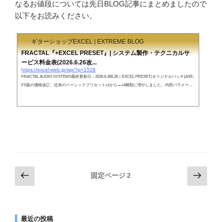
なるお値段については先日BLOG記事にまとめましたので
以下をお読みください。
ギターショップEXCEL | EXTREME BLOG
FRACTAL『+EXCEL PRESET』| システム製作・テクニカルサ
ービス料金表(2026.6.26改...
https://excel-web.jp/wp/?p=1528
FRACTAL AUDIO SYSTEMS最終更新日：2026.6.266.26｜EXCEL PRESET(オリジナルパッチ)AXE-
FX版の価格改訂。従来のベーシックプリセットx1から→x4種類に増やしました。内部パラメータ
見直し、エディティングの刷新、DRVブロックにSD9SUPER2020を追加するなど、大幅な更新を
行いました。基本的なサポート費用も含まれるため、お客様のご理解をお願い申し上げます。6.26
｜EXCEL PRESET(オリジナルパッチ)AM4版の価格改訂。内部パラメータの見直し、再エディッ
トを実施。DRVブロックにSD9SUPER2020を追加しました。従来品より、音質も向上し...
投
前
次
固定ページ
2
の
の
稿
ペ
ペ
の
ー
ー
ペ
最近の投稿