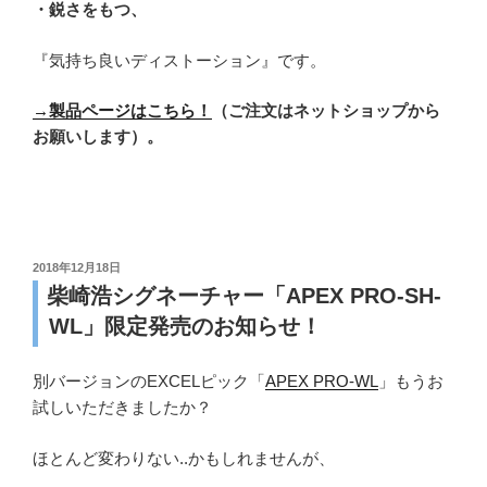
・鋭さをもつ、
『気持ち良いディストーション』です。
→製品ページはこちら！
（ご注文はネットショップから
お願いします）。
投
2018年12月18日
稿
柴崎浩シグネーチャー「APEX PRO-SH-
日:
WL」限定発売のお知らせ！
別バージョンのEXCELピック「
APEX PRO-WL
」もうお
試しいただきましたか？
ほとんど変わりない..かもしれませんが、