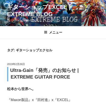
コ
ギターショップEXCEL |
ン
EXTREME BLOG
テ
ン
by Guitars Shop EXCEL
ツ
へ
メニュー
ス
キ
ッ
タグ:
ギターショップエクセル
プ
投
2019年2月26日
稿
Ultra-Gain「発売」のお知らせ |
日:
EXTREME GUITAR FORCE
松本から世界へ。
『Maxon製品』x『田村進』x『EXCEL』