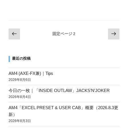
投
前
次
固定ページ
2
の
の
稿
ペ
ペ
の
ー
ー
ペ
最近の投稿
ジ
ジ
ー
ジ
AM4 (AXE-FX兼)｜Tips
送
2026年8月6日
り
今日の一枚｜「INSIDE OUTLAW」JACKS’N’JOKER
2026年8月4日
AM4「EXCEL PRESET & USER CAB」概要（2026.8.3更
新）
2026年8月3日